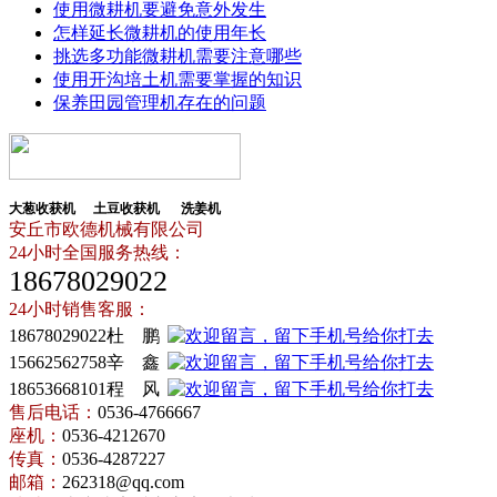
使用微耕机要避免意外发生
怎样延长微耕机的使用年长
挑选多功能微耕机需要注意哪些
使用开沟培土机需要掌握的知识
保养田园管理机存在的问题
大葱收获机
土豆收获机
洗姜机
安丘市欧德机械有限公司
24小时全国服务热线：
18678029022
24小时销售客服：
18678029022杜 鹏
15662562758辛 鑫
18653668101程 风
售后电话：
0536-4766667
座机：
0536-4212670
传真：
0536-4287227
邮箱：
262318@qq.com