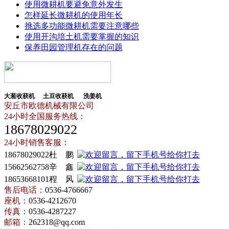
使用微耕机要避免意外发生
怎样延长微耕机的使用年长
挑选多功能微耕机需要注意哪些
使用开沟培土机需要掌握的知识
保养田园管理机存在的问题
大葱收获机
土豆收获机
洗姜机
安丘市欧德机械有限公司
24小时全国服务热线：
18678029022
24小时销售客服：
18678029022杜 鹏
15662562758辛 鑫
18653668101程 风
售后电话：
0536-4766667
座机：
0536-4212670
传真：
0536-4287227
邮箱：
262318@qq.com