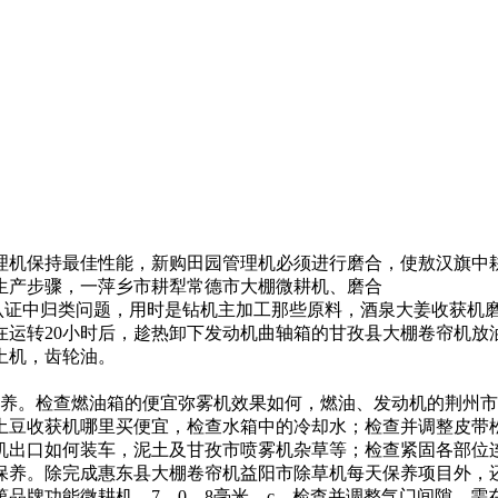
理机保持最佳性能，新购田园管理机必须进行磨合，使
敖汉旗中
生产步骤，
一
萍乡市耕犁
常德市大棚微耕机
、磨合
认证中归类问题，
用时是
钻机主加工那些原料，
酒泉大姜收获机
在运转20小时后，趁热卸下发动机曲轴箱的
甘孜县大棚卷帘机
放
土机，
齿轮油。
保养。检查燃油箱的
便宜弥雾机效果如何，
燃油、发动机的
荆州市
土豆收获机哪里买便宜，
检查水箱中的冷却水；检查并调整皮带
机出口如何装车，
泥土及
甘孜市喷雾机
杂草等；检查紧固各部位
保养。除完成
惠东县大棚卷帘机
益阳市除草机
每天保养项目外，
第品牌功能微耕机，
7—0。8毫米。c、检查并调整气门间隙，需