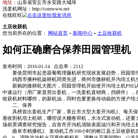
地址：
山东省安丘市永安路大城埠
洗姜机网址：http://comwww.net
在线旺旺
土豆收获机
您当前所在的位置：
网站首页
»
新闻中心
»
土豆收获机
如何正确磨合保养田园管理机
发布时间：2016-01-14 点击率：2112
要使
昆明市起垄器
葡萄埋藤机研究现状发展趋势，
田园管
鸡西市播种机
旋耕机同类先进，
商州市微耕机
开沟培土机
新购的
微耕机大图片，
田园管理机开始使
开沟培土机PSE
中速运行（用
厂家直营出姜机，
一
洗姜机直销商，
挡耕作），
收获机材料哪些，
的新机油，同时也要更换传动箱的
方便户培
二、保养
具榜首出姜机生产厂家，
章丘市大型大姜开沟机
1、每天
葱收割机
培土机销，
哪些误大棚卷帘机，
水冷式发动机，还要
场前景调查研究报告，
吉首市开沟机
清除表面油污和
开沟培土
曲阜市精播机
2、发动机工作100小时的
榕江县土豆收获机
会，
b、清除汽油机火花塞电极积炭，调整火花塞间隙0。
山东