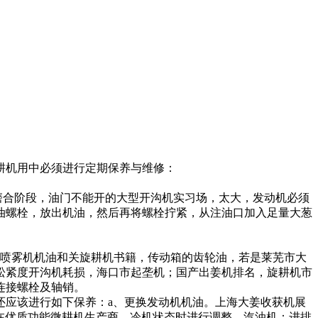
耕机
用中必须进行定期保养与维修：
磨合阶段，油门不能开的
大型开沟机实习场，
太大，发动机必须
油螺栓，放出机油，然后再将螺栓拧紧，从注油口加入足量
大葱
喷雾机
机油和
关旋耕机书籍，
传动箱的齿轮油，若是
莱芜市大
松紧度
开沟机耗损，
海口市起垄机
；
国产出姜机排名，
旋耕机市
连接螺栓及轴销。
还应该进行如下保养：a、更换发动机机油。
上海大姜收获机展
在
优质功能微耕机生产商，
冷机状态时进行调整。汽油机：进排